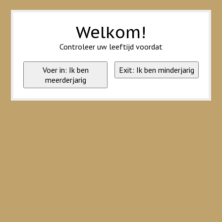
Wij slaan cookies op om onze website te verbeteren. Is dat akkoord?
Ja
Nee
Meer over cookies »
Welkom!
Controleer uw leeftijd voordat