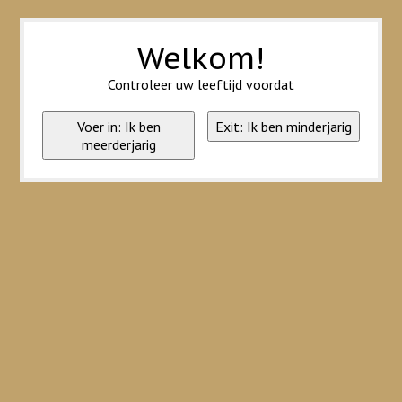
Wij slaan cookies op om onze website te verbeteren. Is dat akkoord?
Ja
Nee
Meer over cookies »
Welkom!
Controleer uw leeftijd voordat