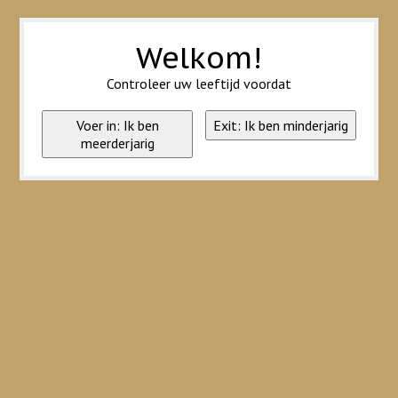
Wij slaan cookies op om onze website te verbeteren. Is dat akkoord?
Ja
Nee
Meer over cookies »
Welkom!
Controleer uw leeftijd voordat