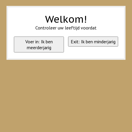
Wij slaan cookies op om onze website te verbeteren. Is dat akkoord?
Ja
Nee
Meer over cookies »
Welkom!
Controleer uw leeftijd voordat