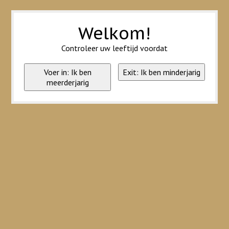
Wij slaan cookies op om onze website te verbeteren. Is dat akkoord?
Ja
Nee
Meer over cookies »
Welkom!
Controleer uw leeftijd voordat