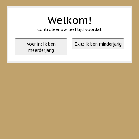
Wij slaan cookies op om onze website te verbeteren. Is dat akkoord?
Ja
Nee
Meer over cookies »
Welkom!
Controleer uw leeftijd voordat