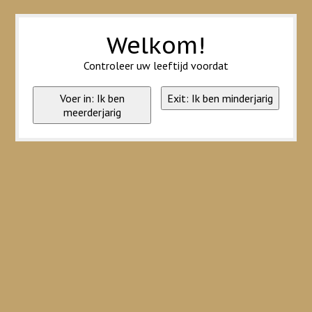
Wij slaan cookies op om onze website te verbeteren. Is dat akkoord?
Ja
Nee
Meer over cookies »
Welkom!
Controleer uw leeftijd voordat