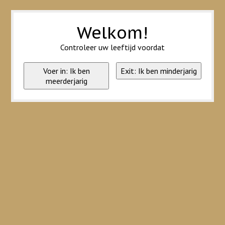
Wij slaan cookies op om onze website te verbeteren. Is dat akkoord?
Ja
Nee
Meer over cookies »
Welkom!
Controleer uw leeftijd voordat