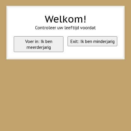
Wij slaan cookies op om onze website te verbeteren. Is dat akkoord?
Ja
Nee
Meer over cookies »
Welkom!
Controleer uw leeftijd voordat