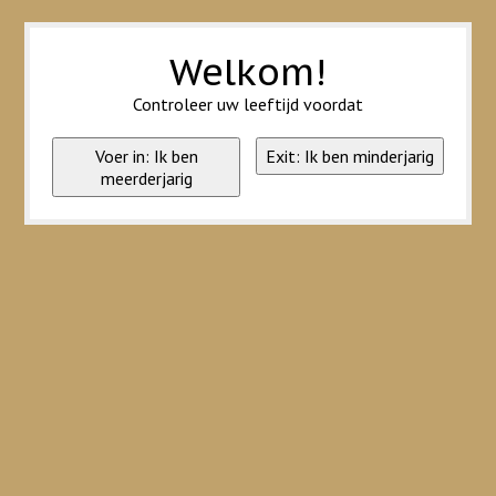
Wij slaan cookies op om onze website te verbeteren. Is dat akkoord?
Ja
Nee
Meer over cookies »
Welkom!
Controleer uw leeftijd voordat