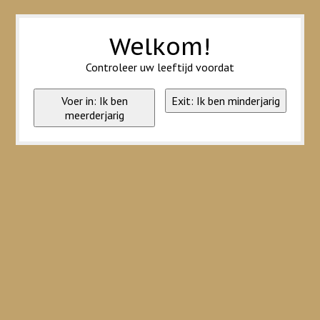
Wij slaan cookies op om onze website te verbeteren. Is dat akkoord?
Ja
Nee
Meer over cookies »
Welkom!
Controleer uw leeftijd voordat