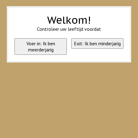
Wij slaan cookies op om onze website te verbeteren. Is dat akkoord?
Ja
Nee
Meer over cookies »
Welkom!
Controleer uw leeftijd voordat