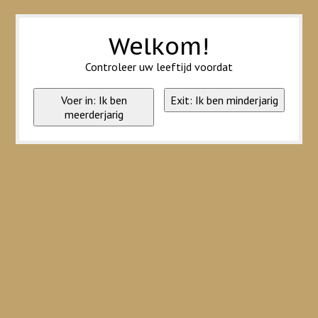
Wij slaan cookies op om onze website te verbeteren. Is dat akkoord?
Ja
Nee
Meer over cookies »
Welkom!
Controleer uw leeftijd voordat