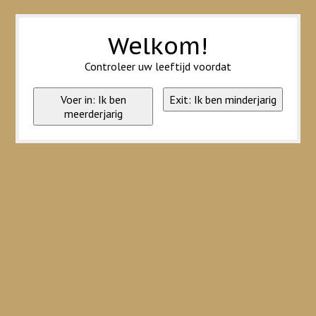
Wij slaan cookies op om onze website te verbeteren. Is dat akkoord?
Ja
Nee
Meer over cookies »
Welkom!
Controleer uw leeftijd voordat