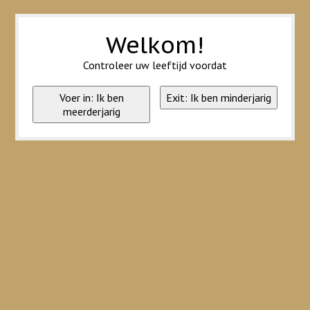
Wij slaan cookies op om onze website te verbeteren. Is dat akkoord?
Ja
Nee
Meer over cookies »
Welkom!
Controleer uw leeftijd voordat