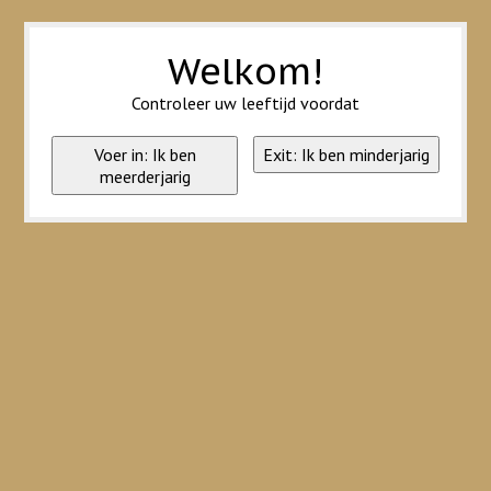
Wij slaan cookies op om onze website te verbeteren. Is dat akkoord?
Ja
Nee
Meer over cookies »
Welkom!
Controleer uw leeftijd voordat