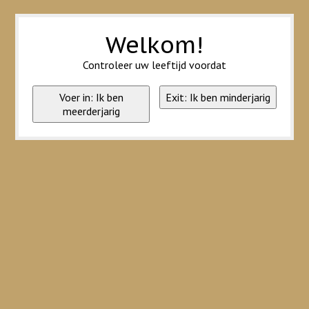
Wij slaan cookies op om onze website te verbeteren. Is dat akkoord?
Ja
Nee
Meer over cookies »
Welkom!
Controleer uw leeftijd voordat