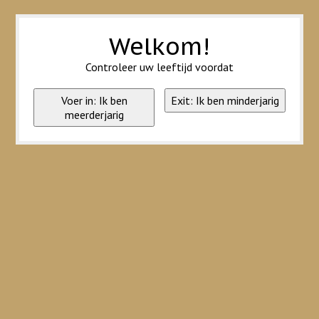
Wij slaan cookies op om onze website te verbeteren. Is dat akkoord?
Ja
Nee
Meer over cookies »
Welkom!
Controleer uw leeftijd voordat