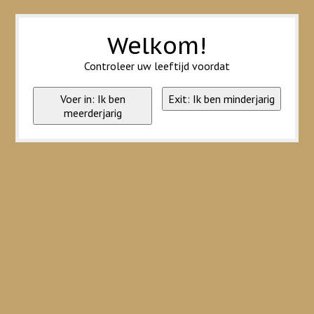
Wij slaan cookies op om onze website te verbeteren. Is dat akkoord?
Ja
Nee
Meer over cookies »
Welkom!
Controleer uw leeftijd voordat