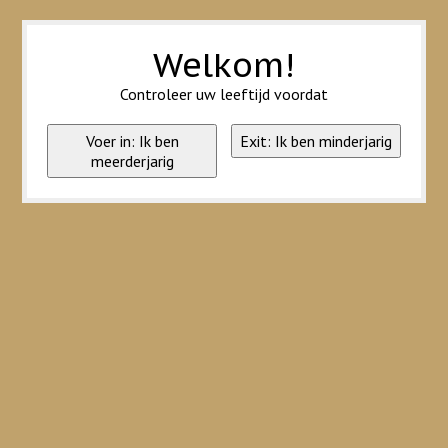
Wij slaan cookies op om onze website te verbeteren. Is dat akkoord?
Ja
Nee
Meer over cookies »
Welkom!
Controleer uw leeftijd voordat