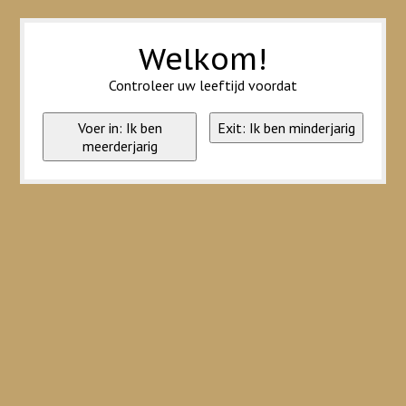
Wij slaan cookies op om onze website te verbeteren. Is dat akkoord?
Ja
Nee
Meer over cookies »
Welkom!
Controleer uw leeftijd voordat