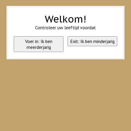
Wij slaan cookies op om onze website te verbeteren. Is dat akkoord?
Ja
Nee
Meer over cookies »
Welkom!
Controleer uw leeftijd voordat