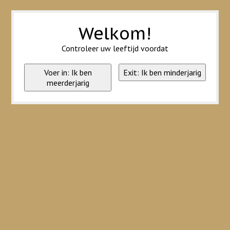
Wij slaan cookies op om onze website te verbeteren. Is dat akkoord?
Ja
Nee
Meer over cookies »
Welkom!
Controleer uw leeftijd voordat