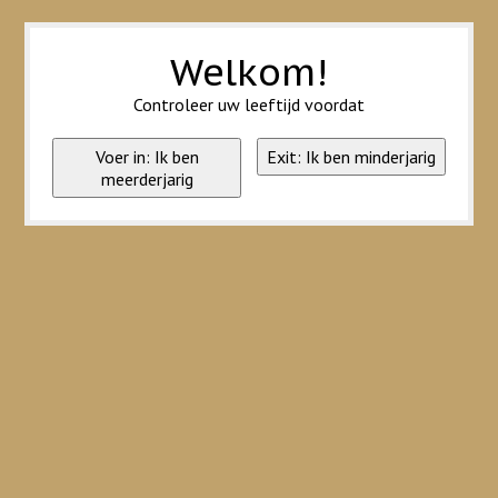
Wij slaan cookies op om onze website te verbeteren. Is dat akkoord?
Ja
Nee
Meer over cookies »
Welkom!
Controleer uw leeftijd voordat