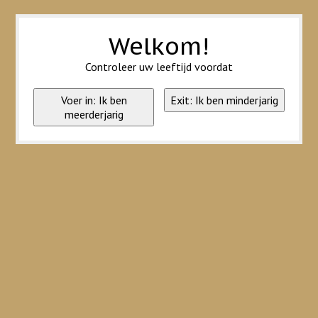
Wij slaan cookies op om onze website te verbeteren. Is dat akkoord?
Ja
Nee
Meer over cookies »
Welkom!
Controleer uw leeftijd voordat