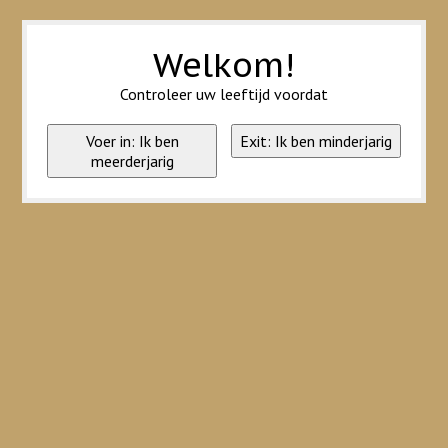
Wij slaan cookies op om onze website te verbeteren. Is dat akkoord?
Ja
Nee
Meer over cookies »
Welkom!
Controleer uw leeftijd voordat