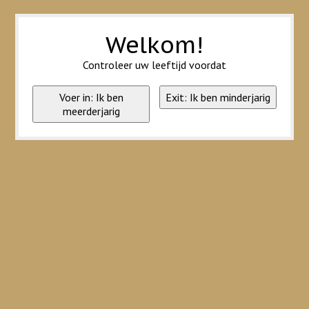
Wij slaan cookies op om onze website te verbeteren. Is dat akkoord?
Ja
Nee
Meer over cookies »
Welkom!
Controleer uw leeftijd voordat