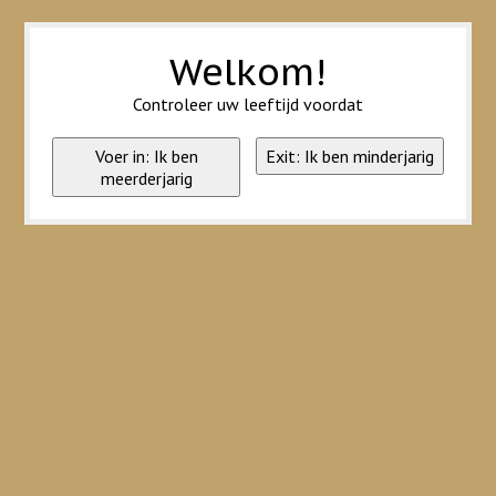
Wij slaan cookies op om onze website te verbeteren. Is dat akkoord?
Ja
Nee
Meer over cookies »
Welkom!
Controleer uw leeftijd voordat