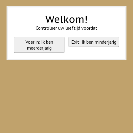
Wij slaan cookies op om onze website te verbeteren. Is dat akkoord?
Ja
Nee
Meer over cookies »
Welkom!
Controleer uw leeftijd voordat