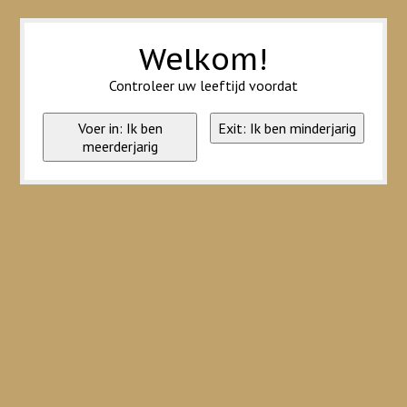
Wij slaan cookies op om onze website te verbeteren. Is dat akkoord?
Ja
Nee
Meer over cookies »
Welkom!
Controleer uw leeftijd voordat