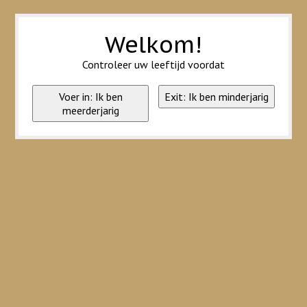
Wij slaan cookies op om onze website te verbeteren. Is dat akkoord?
Ja
Nee
Meer over cookies »
Welkom!
Controleer uw leeftijd voordat