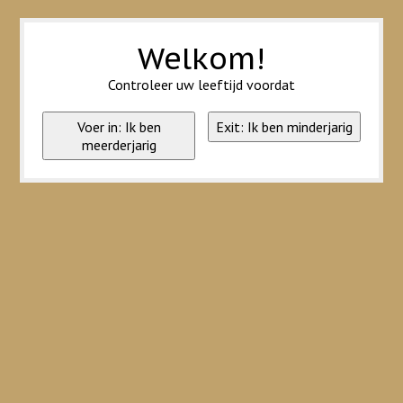
Wij slaan cookies op om onze website te verbeteren. Is dat akkoord?
Ja
Nee
Meer over cookies »
Welkom!
Controleer uw leeftijd voordat