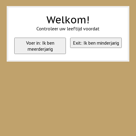
Wij slaan cookies op om onze website te verbeteren. Is dat akkoord?
Ja
Nee
Meer over cookies »
Welkom!
Controleer uw leeftijd voordat