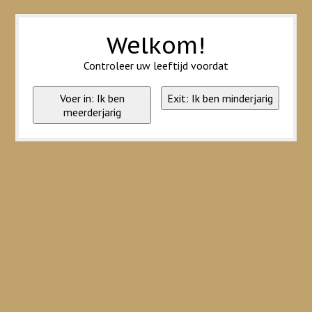
Wij slaan cookies op om onze website te verbeteren. Is dat akkoord?
Ja
Nee
Meer over cookies »
Welkom!
Controleer uw leeftijd voordat