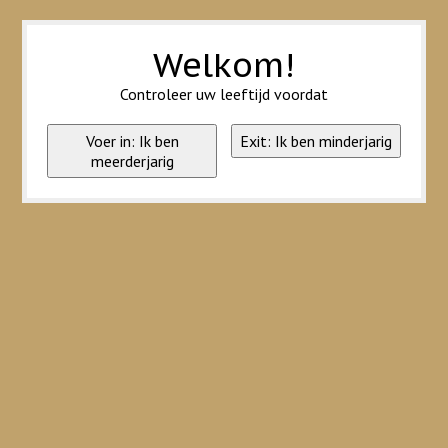
Wij slaan cookies op om onze website te verbeteren. Is dat akkoord?
Ja
Nee
Meer over cookies »
Welkom!
Controleer uw leeftijd voordat