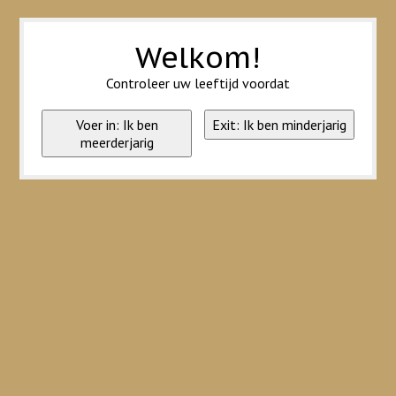
Wij slaan cookies op om onze website te verbeteren. Is dat akkoord?
Ja
Nee
Meer over cookies »
Welkom!
Controleer uw leeftijd voordat