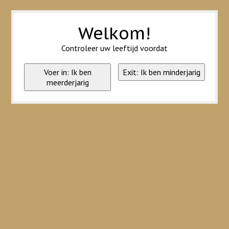
Wij slaan cookies op om onze website te verbeteren. Is dat akkoord?
Ja
Nee
Meer over cookies »
Welkom!
Controleer uw leeftijd voordat